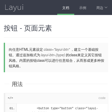
文档
示例
周边
按钮 - 页面元素
向任意HTML元素设定
class="layui-btn"
，建立一个基础按
钮。通过追加格式为
layui-btn-{type}
的class来定义其它按钮
风格。内置的按钮class可以进行任意组合，从而形成更多种按
钮风格。
用法
</>
code
          <button type="button" class="layui-