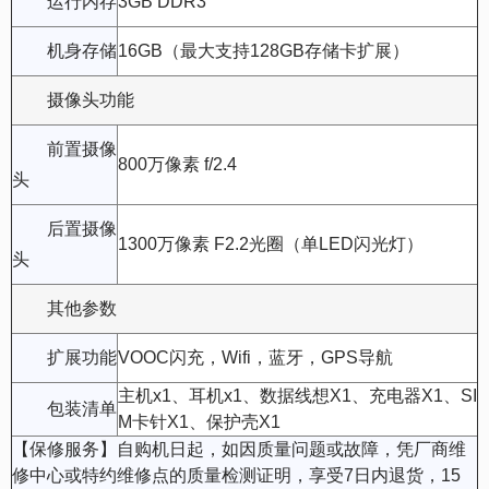
运行内存
3GB DDR3
机身存储
16GB（最大支持128GB存储卡扩展）
摄像头功能
前置摄像
800万像素 f/2.4
头
后置摄像
1300万像素 F2.2光圈（单LED闪光灯）
头
其他参数
扩展功能
VOOC闪充，Wifi，蓝牙，GPS导航
主机x1、耳机x1、数据线想X1、充电器X1、SI
包装清单
M卡针X1、保护壳X1
【保修服务】自购机日起，如因质量问题或故障，凭厂商维
修中心或特约维修点的质量检测证明，享受7日内退货，15