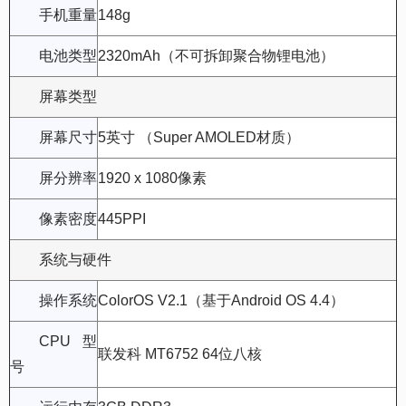
手机重量
148g
电池类型
2320mAh（不可拆卸聚合物锂电池）
屏幕类型
屏幕尺寸
5英寸 （Super AMOLED材质）
屏分辨率
1920 x 1080像素
像素密度
445PPI
系统与硬件
操作系统
ColorOS V2.1（基于Android OS 4.4）
CPU型
联发科 MT6752 64位八核
号