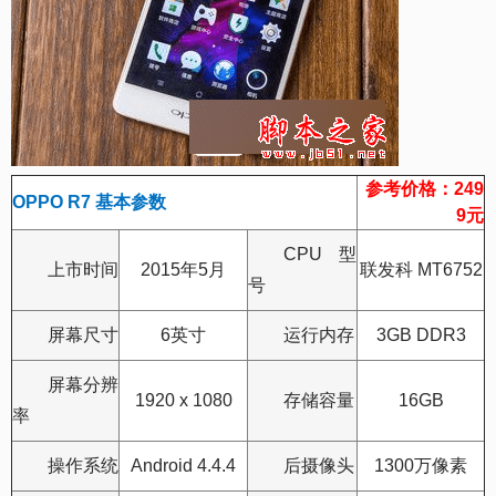
参考价格：249
OPPO R7 基本参数
9元
CPU型
上市时间
2015年5月
联发科 MT6752
号
屏幕尺寸
6英寸
运行内存
3GB DDR3
屏幕分辨
1920 x 1080
存储容量
16GB
率
操作系统
Android 4.4.4
后摄像头
1300万像素