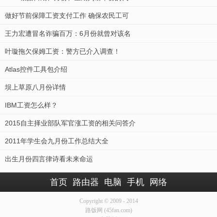
做好节前保障工资支付工作 确保农民工可
王力宏遭冒名诈骗百万：6月份就曾对该名
叶璇拖欠保姆工资：警方已介入调查！
Atlas控件工具包介绍
坝上草原八月份详情
IBM工资怎么样？
2015自主择业部队军官涨工资的相关问答介
2011年学生会九月份工作总结大全
出生月份四言律诗看未来命运
首页
路由器
电脑
手机
网络
Copyright © 2009 - 2014
路饭网 (45fan.com)