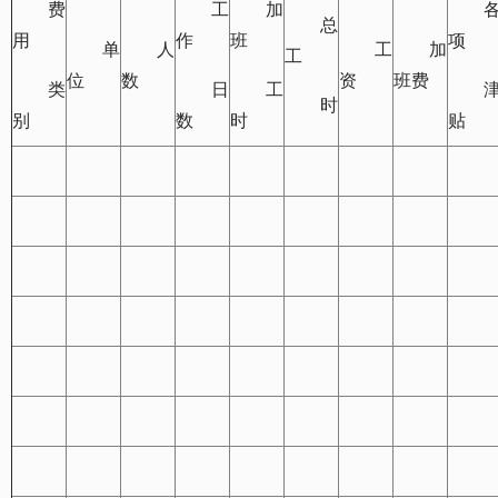
费
工
加
总
用
作
班
项
单
人
工
加
工
位
数
资
班费
类
日
工
时
别
数
时
贴