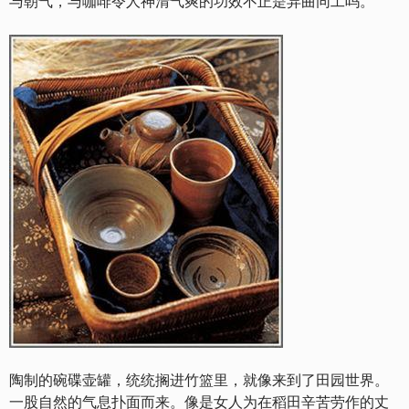
与朝气，与咖啡令人神清气爽的功效不正是异曲同工吗。
陶制的碗碟壶罐，统统搁进竹篮里，就像来到了田园世界。
一股自然的气息扑面而来。像是女人为在稻田辛苦劳作的丈