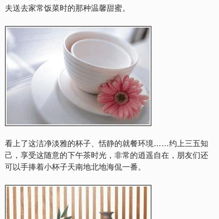
夫送去家常饭菜时的那种温馨甜蜜。
看上了这洁净淡雅的杯子、恬静的就餐环境……约上三五知
己，享受这随意的下午茶时光，非常的逍遥自在，朋友们还
可以手捧着小杯子天南地北地海侃一番。