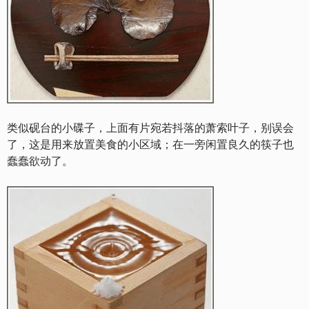
类似砚台的小碟子，上面有片宛若抖落的萧索叶子，别误会
了，这是用来放置美食的小区域；在一旁闲置良久的筷子也
蠢蠢欲动了。