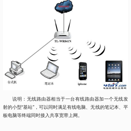
说明：无线路由器相当于一台有线路由器加一个无线发
射的小型“基站”，可以同时满足有线电脑、无线的笔记本、平
板电脑等终端同时接入共享宽带上网。