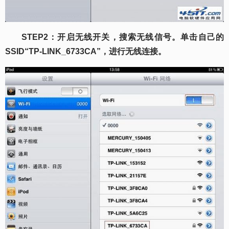
STEP2
：开启无线开关，搜索无线信号。单击自己的
SSID“TP-LINK_6733CA”
，进行无线连接。