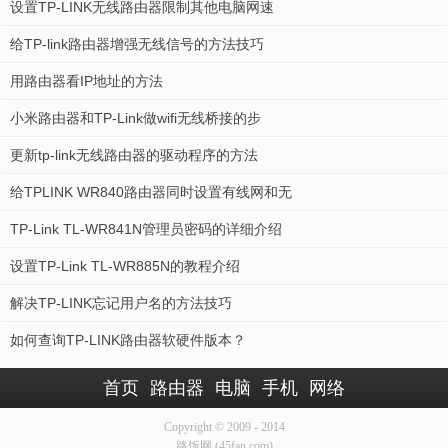
设置TP-LINK无线路由器限制其他电脑网速
给TP-link路由器增强无线信号的方法技巧
用路由器看IP地址的方法
小米路由器和TP-Link做wifi无线桥接的步
更新tp-link无线路由器的驱动程序的方法
给TPLINK WR840路由器同时设置有线网和无
TP-Link TL-WR841N管理员密码的详细介绍
设置TP-Link TL-WR885N的教程介绍
解决TP-LINK忘记用户名的方法技巧
如何查询TP-LINK路由器软硬件版本？
首页
路由器
电脑
手机
网络
Copyright © 2009 - 2014
路饭网 (45fan.com)