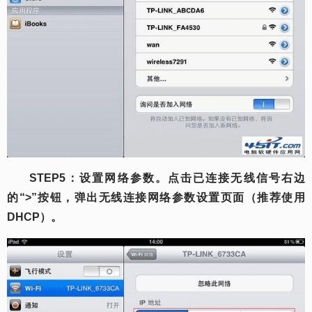
STEP5
：设置网络参数。
点击已连接无线信号右边
的
“>”
按钮，弹出无线连接网络参数设置页面（推荐使用
DHCP
）。