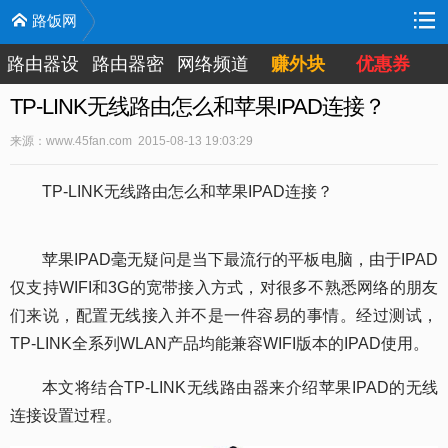
路饭网
路由器设
路由器密
网络频道
赚外块
优惠券
置
码
TP-LINK无线路由怎么和苹果IPAD连接？
来源：www.45fan.com 2015-08-13 19:03:29
TP-LINK无线路由怎么和苹果IPAD连接？
苹果IPAD毫无疑问是当下最流行的平板电脑，由于IPAD
仅支持WIFI和3G的宽带接入方式，对很多不熟悉网络的朋友
们来说，配置无线接入并不是一件容易的事情。经过测试，
TP-LINK全系列WLAN产品均能兼容WIFI版本的IPAD使用。
本文将结合TP-LINK无线路由器来介绍苹果IPAD的无线
连接设置过程。