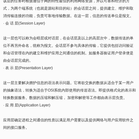
该层的任务时根据通信子网的特性最佳的利用网络资源，并以可靠和经济的方
式，为两个端系统（也就是源站和目的站）的会话层之间，提供建立、维护和取
消传输连接的功能，负责可靠地传输数据。在这一层，信息的传送单位是报文。
· 会 话 层(Session Layer)
这一层也可以称为会晤层或对话层，在会话层及以上的高层次中，数据传送的单
位不再另外命名，统称为报文。会话层不参与具体的传输，它提供包括访问验证
和会话管理在内的建立和维护应用之间通信的机制。如服务器验证用户登录便是
由会话层完成的。
· 表 示 层(Presentation Layer)
这一层主要解决拥护信息的语法表示问题。它将欲交换的数据从适合于某一用户
的抽象语法，转换为适合于OSI系统内部使用的传送语法。即提供格式化的表示和
转换数据服务。数据的压缩和解压缩， 加密和解密等工作都由表示层负责。
· 应 用 层(Application Layer)
应用层确定进程之间通信的性质以满足用户需要以及提供网络与用户应用软件之
间的接口服务。