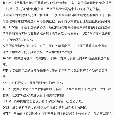
和IGMP以及其他支持IP的协议帮助IP完成特定的任务，如传输差错控制信息以及
主机/路由器之间的控制电文等。网络层掌管着网络中主机间的信息传输。
传输层上的主要协议是TCP和UDP。正如网络层控制着主机之间的数据传递，传
输层控制着那些将要进入网络层的数据。两个协议就是它管理这些数据的两种方
式：TCP是一个基于连接的协议（还记得我们在网络基础中讲到的关于面向连接
的服务和面向无连接服务的概念吗？忘了的话，去看看）；UDP则是面向无连接
服务的管理方式的协议。
应用层位于协议栈的顶端，它的主要任务就是应用了。上面的协议当然也是为了
这些应用而设计的，具体说来一些常用的协议功能如下：
Telnet：提供远程登录（终端仿真）服务，好象比较古老的BBS就是用的这个登
陆。
FTP ：提供应用级的文件传输服务，说的简单明了点就是远程文件访问等等服
务；
SMTP：不用说拉，天天用到的电子邮件协议。
TFTP：提供小而简单的文件传输服务，实际上从某个角度上来说是对FTP的一种
替换（在文件特别小并且仅有传输需求的时候）。
SNTP：简单网络管理协议。看名字就不用说什么含义了吧。
DNS：域名解析服务，也就是如何将域名映射城IP地址的协议。
HTTP：不知道各位对这个协议熟不熟悉啊？这是超文本传输协议，你之所以现在