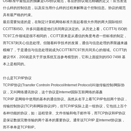
OSI标准中最低层的抽象是OSI协议规范，各层的协议规范精确的定义：应当发送
什么样的控制信息，以及应当用什么样的过程来解释这个控制信息。协议的规范
具有最严格的约束。
最后需要知道的是，在制定计算机网络标准方面起着很大作用的两大国际组织
CCITT和ISO。许多问题都是他们共同商议决定的。从历史上看，CCITT与 ISO的
TC97工作领域是很不相同的，CCITT原来是从通信的角度考虑一些标准的制定，
而TC97则关心信息处理。但随着科学技术的发展，通信与信息处理的界限越来越
模糊了，于是通信与信息处理就成为CCITT和TC97所共同关心的领域。CCITT的
建议书X．200就是关于开放系统互连参考模型的，它和上面提到的ISO 7498 基
本上是相同的。
什么是TCP/IP协议
TCP/IP协议(Transfer Controln Protocol/Internet Protocol)叫做传输控制/网际协
议，又叫网络通讯协议，这个协议是Internet国际互联网络的基矗
TCP/IP 是网络中使用的基本的通信协议。虽然从名字上看TCP/IP包括两个协议，
传输控制协议(TCP)和网际协议(IP)，但TCP/IP实际上是一组协议，它包括上百个
各种功能的协议，如：远程登录、文件传输和电子邮件等，而TCP协议和IP协议
是保证数据完整传输的两个基本的重要协议。通常说TCP/IP 是Internet协议族，
而不单单是TCP和IP。