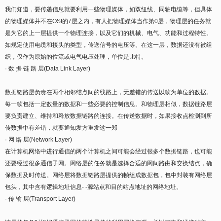
我们知道，要传递信息就要利用一些物理媒体，如双纽线、同轴电缆等，但具体
的物理媒体并不在OSI的7层之内，有人把物理媒体当作第0层，物理层的任务就
是为它的上一层提供一个物理连接，以及它们的机械、电气、功能和过程特性。
如规定使用电缆和接头的类型，传送信号的电压等。在这一层，数据还没有被组
织，仅作为原始的位流或电气电压处理，单位是比特。
· 数 据 链 路 层(Data Link Layer)
数据链路层负责在两个相邻结点间的线路上，无差错的传送以帧为单位的数据。
每一帧包括一定数量的数据和一些必要的控制信息。和物理层相似，数据链路层
要负责建立、维持和释放数据链路的连接。在传送数据时，如果接收点检测到所
传数据中有差错，就要通知发方重发这一郑
· 网 络 层(Network Layer)
在计算机网络中进行通信的两个计算机之间可能会经过很多个数据链路，也可能
还要经过很多通信子网。网络层的任务就是选择合适的网间路由和交换结点，确
保数据及时传送。网络层将数据链路层提供的帧组成数据包，包中封装有网络层
包头，其中含有逻辑地址信息- -源站点和目的站点地址的网络地址。
· 传 输 层(Transport Layer)