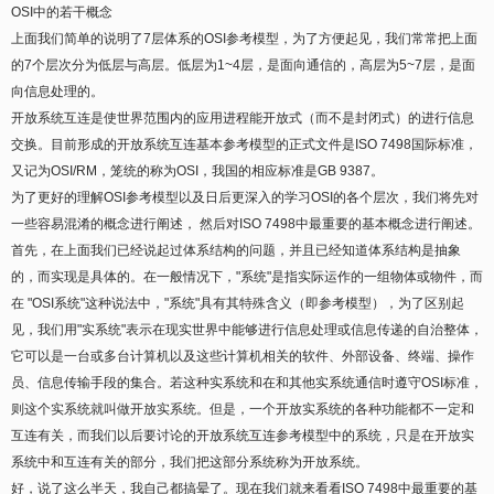
OSI中的若干概念
上面我们简单的说明了7层体系的OSI参考模型，为了方便起见，我们常常把上面
的7个层次分为低层与高层。低层为1~4层，是面向通信的，高层为5~7层，是面
向信息处理的。
开放系统互连是使世界范围内的应用进程能开放式（而不是封闭式）的进行信息
交换。目前形成的开放系统互连基本参考模型的正式文件是ISO 7498国际标准，
又记为OSI/RM，笼统的称为OSI，我国的相应标准是GB 9387。
为了更好的理解OSI参考模型以及日后更深入的学习OSI的各个层次，我们将先对
一些容易混淆的概念进行阐述， 然后对ISO 7498中最重要的基本概念进行阐述。
首先，在上面我们已经说起过体系结构的问题，并且已经知道体系结构是抽象
的，而实现是具体的。在一般情况下，"系统"是指实际运作的一组物体或物件，而
在 "OSI系统"这种说法中，"系统"具有其特殊含义（即参考模型），为了区别起
见，我们用"实系统"表示在现实世界中能够进行信息处理或信息传递的自治整体，
它可以是一台或多台计算机以及这些计算机相关的软件、外部设备、终端、操作
员、信息传输手段的集合。若这种实系统和在和其他实系统通信时遵守OSI标准，
则这个实系统就叫做开放实系统。但是，一个开放实系统的各种功能都不一定和
互连有关，而我们以后要讨论的开放系统互连参考模型中的系统，只是在开放实
系统中和互连有关的部分，我们把这部分系统称为开放系统。
好，说了这么半天，我自己都搞晕了。现在我们就来看看ISO 7498中最重要的基