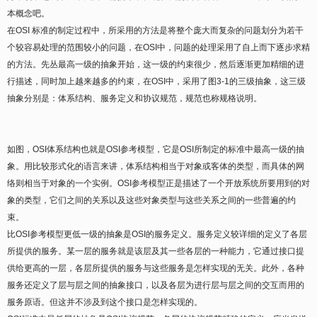
本概念吧。
在OSI 标准的制定过程中，所采用的方法是将整个庞大而复杂的问题划分为若干
个较容易处理的范围较小的问题，在OSI中，问题的处理采用了自上而下逐步求精
的方法。先丛最高一级的抽象开始，这一级的约束很少，然后逐渐更加精细的进
行描述，同时加上越来越多的约束，在OSI中，采用了图3-1的三级抽象，这三级
抽象分别是：体系结构、服务定义和协议规范，规范也称规格说明。
如图，OSI体系结构也就是OSI参考模型，它是OSI所制定的标准中最高一级的抽
象。用比较形式化的语言来讲，体系结构相当于对象或客体的类型，而具体的网
络则相当于对象的一个实例。OSI参考模型正是描述了一个开放系统所要用到的对
象的类型，它们之间的关系以及这些对象类型与这些关系之间的一些普遍的约
束。
比OSI参考模型更低一级的抽象是OSI的服务定义。服务定义较详细的定义了各层
所提供的服务。某一层的服务就是该层及其一些各层的一种能力，它通过接口提
供给更高的一层，各层所提供的服务与这些服务是怎样实现的无关。此外，各种
服务还定义了层与层之间的抽象接口，以及各层为进行层与层之间的交互而用的
服务原语。但这并不涉及到这个接口是怎样实现的。