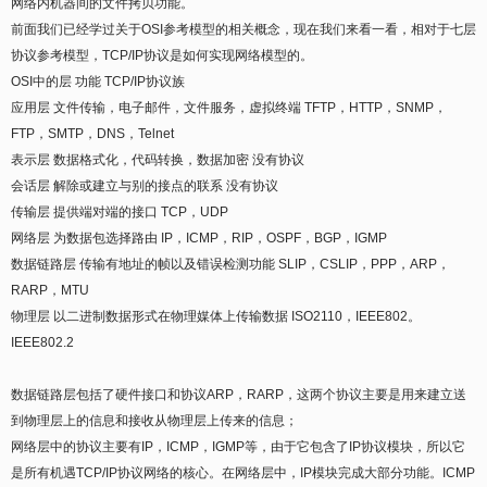
网络内机器间的文件拷贝功能。
前面我们已经学过关于OSI参考模型的相关概念，现在我们来看一看，相对于七层
协议参考模型，TCP/IP协议是如何实现网络模型的。
OSI中的层 功能 TCP/IP协议族
应用层 文件传输，电子邮件，文件服务，虚拟终端 TFTP，HTTP，SNMP，
FTP，SMTP，DNS，Telnet
表示层 数据格式化，代码转换，数据加密 没有协议
会话层 解除或建立与别的接点的联系 没有协议
传输层 提供端对端的接口 TCP，UDP
网络层 为数据包选择路由 IP，ICMP，RIP，OSPF，BGP，IGMP
数据链路层 传输有地址的帧以及错误检测功能 SLIP，CSLIP，PPP，ARP，
RARP，MTU
物理层 以二进制数据形式在物理媒体上传输数据 ISO2110，IEEE802。
IEEE802.2
数据链路层包括了硬件接口和协议ARP，RARP，这两个协议主要是用来建立送
到物理层上的信息和接收从物理层上传来的信息；
网络层中的协议主要有IP，ICMP，IGMP等，由于它包含了IP协议模块，所以它
是所有机遇TCP/IP协议网络的核心。在网络层中，IP模块完成大部分功能。ICMP