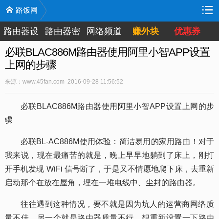
路饭网
路由器设
路由器密
网络频道
赚外块
优惠券
置
码
必联BLAC886M路由器使用阿里小智APP设置
上网的步骤
来源：www.45fan.com 2016-09-28 11:56:52
必联BLAC886M路由器使用阿里小智APP设置上网的步
骤
必联BL-AC886M使用体验：简洁易用的家用路由！对于
我来说，现在最痛苦的就是，晚上早早地躺到了床上，刚打
开手机发现 WiFi 信号断了，于是又不情愿地爬下床，去重新
启动那个在放在屋角，埋在一堆电线中、尘封的路由器。
往往遇到这种情况，要不就是因为坑人的运营商网络质
量不佳，另一个就是路由器质量不行，想重新设置一下路由